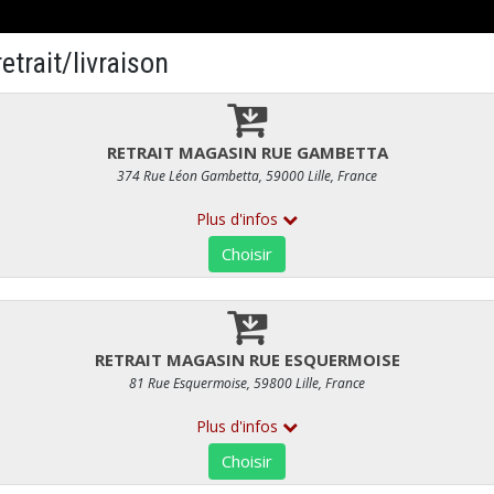
DES ET CRUDITÉS
VIANDES EN SALADE
Cervelas en salade
RÉF : 318
19,80 €
/ kg