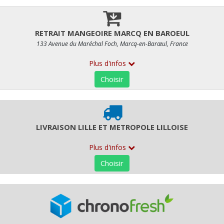
18,77 € HT
Quantité
Commentaires
RETR/LIV
ALLERGÈNES
Seulement disponible pour :
LIVRAISON LILLE ET METROP
RETRAIT MAGASIN RUE ESQUERMOISE, RETRAIT MANGEOIR
Délai de préparation supplémentaire :
48 Heures