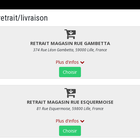
SERIES SALÉES
PÂTISSERIES SALÉES INDIVIDUELLES
Croque monsieur
RÉF : 336
3,50 €
/ Unité