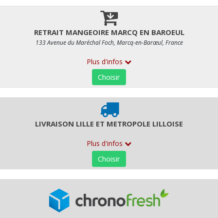
3,32 € HT
Quantité
Commentaires
RETR/LIV
ALLERGÈNES
Seulement disponible pour :
LIVRAISON LILLE ET METROP
RETRAIT MAGASIN RUE ESQUERMOISE, RETRAIT MANGEOIR