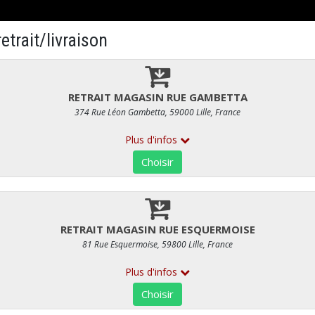
S PRÉPARÉS
A BASE DE VIANDE (AU POIDS)
Daube de boeuf à la provençale
RÉF : 149
26,00 €
/ kg