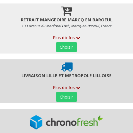
24,64 € HT
Quantité
RETR/LIV
ALLERGÈNES
Seulement disponible pour :
LIVRAISON LILLE ET METROP
RETRAIT MAGASIN RUE ESQUERMOISE, RETRAIT MANGEOIR
Délai de préparation supplémentaire :
48 Heures