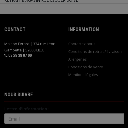
RETRAIT MAGASIN RUE ESQUERMOISE
CONTACT
INFORMATION
Maison Evrard | 374 rue Léon
Contactez nous
Gambetta | 59000 LILLE
Conditions de retrait / livraison
03 28 38 07 00
Allergènes
Conditions de vente
Mentions légales
NOUS SUIVRE
Lettre d'information :