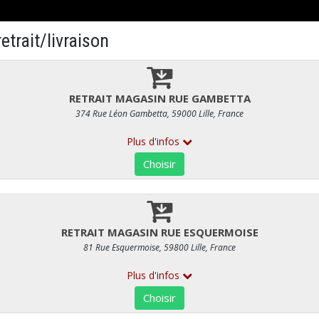
RES ET CRÈME FRAÎCHE
Beurre 1/2 sel 250 gr par Philippe O
RÉF : 765
6,85 €
/ Pièce