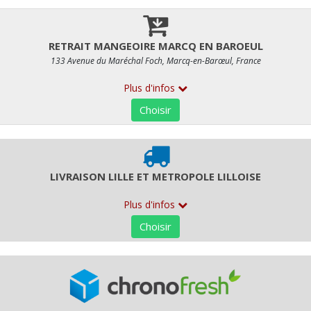
6,49 € HT
(Re)découvrez le vrai goût du beurre. Malaxé et emballé à la ma
familiale de Marcel Olivier.
Quantité
RETR/LIV
INFOS SUPP.
ALLERGÈNES
Seulement disponible pour :
LIVRAISON LILLE ET METROP
LIVRAISON FRANCE