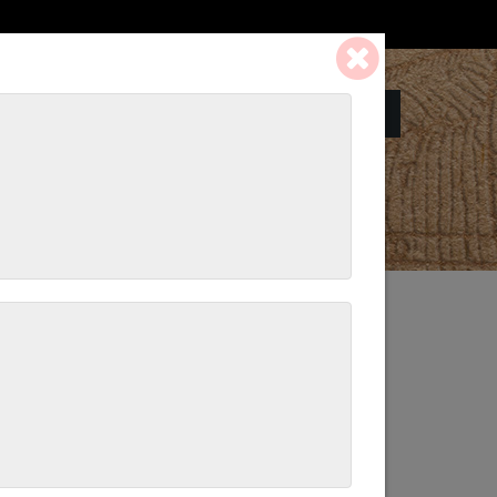
Panier:
0 ART. - 0,00 €
livier