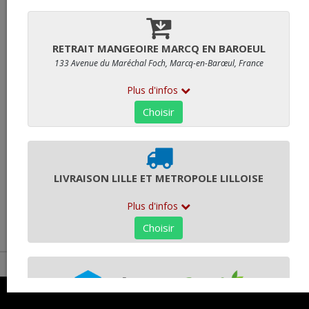
41,90 € HT
Quantité
g
Commentaires
AJOUTER AU PANIER
ALLERGÈNES
- Lait y compris lactose
- Fruit à coque
- Soja
- Arachides préparées