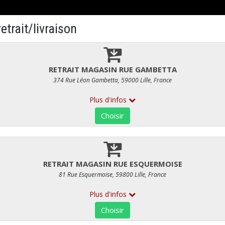
ILLE
POULET, PINTADE ET POULARDE
Pintade Bressane de chez Joseph S
RÉF : 6014
25,40 €
/ kg