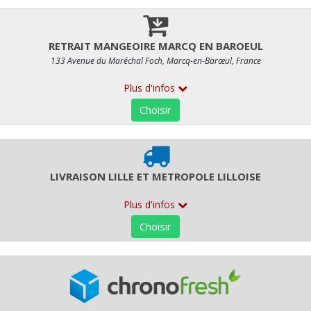
24,08 € HT
Produit vendu à l'unité. Poids moyen : 2200 g
RETR/LIV
ALLERGÈNES
Seulement disponible pour :
LIVRAISON LILLE ET METROP
RETRAIT MAGASIN RUE ESQUERMOISE
Retr/liv possible :
Du 05/12/2025 au 04/01/2026