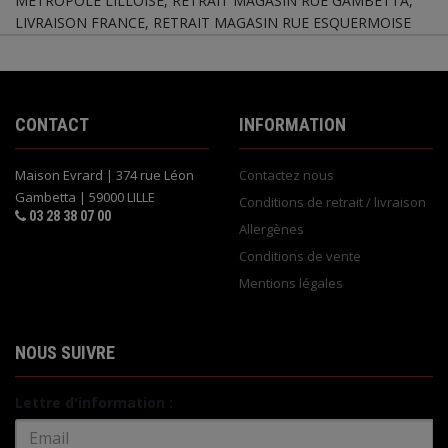
METROPOLE LILLOISE, RETRAIT MAGASIN RUE GAMBETTA,
LIVRAISON FRANCE, RETRAIT MAGASIN RUE ESQUERMOISE
CONTACT
INFORMATION
Maison Evrard | 374 rue Léon
Contactez nous
Gambetta | 59000 LILLE
Conditions de retrait / livraison
03 28 38 07 00
Allergènes
Conditions de vente
Mentions légales
NOUS SUIVRE
Lettre d'information :