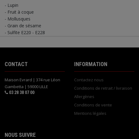
- Lupin
- Fruit à coque
- Mollusques
- Grain de sésame
- Sulfite E220 - E228
CONTACT
INFORMATION
Maison Evrard | 374 rue Léon
Contactez nous
Gambetta | 59000 LILLE
Conditions de retrait / livraison
03 28 38 07 00
Allergènes
Conditions de vente
Mentions légales
NOUS SUIVRE