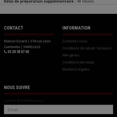
Délai de préparation supplémentaire :
48 Heures
CONTACT
INFORMATION
Maison Evrard | 374 rue Léon
Contactez nous
Gambetta | 59000 LILLE
Conditions de retrait / livraison
03 28 38 07 00
Allergènes
Conditions de vente
Mentions légales
NOUS SUIVRE
Lettre d'information :