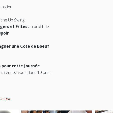
bastien
uche Up Swing
gers et Frites
au profit de
spoir
agner une Côte de Boeuf
s pour cette journée
 rendez vous dans 10 ans !
phique