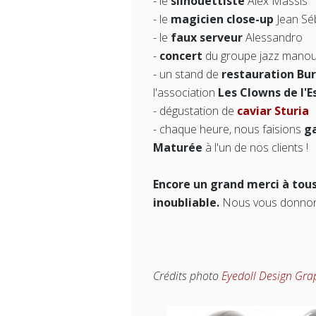
- le
silhouettiste
Alex Massis
- le
magicien close-up
Jean Sé
- le
faux serveur
Alessandro
-
concert
du groupe jazz mano
- un stand de
restauration Bur
l'association
Les Clowns de l'E
- dégustation de
caviar Sturia
- chaque heure, nous faisions
g
Maturée
à l'un de nos clients !
Encore un grand merci à tou
inoubliable.
Nous vous donnons
Crédits photo
Eyedoll Design Gra