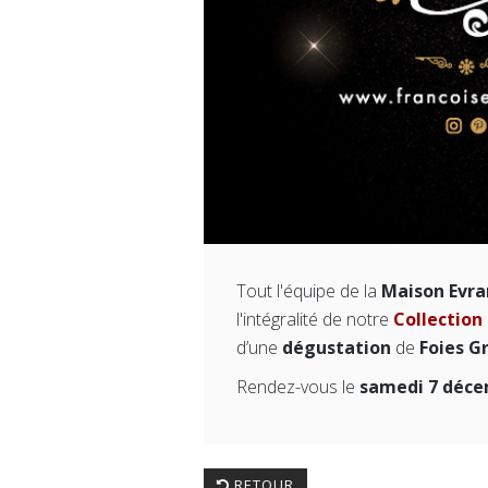
Tout l'équipe de la
Maison Evra
l'intégralité de notre
Collection
d’une
dégustation
de
Foies G
Rendez-vous le
samedi 7 déce
RETOUR