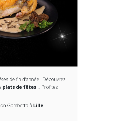
êtes de fin d'année ! Découvrez
os
plats de fêtes
... Profitez
éon Gambetta à
Lille
!