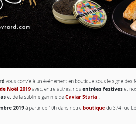
rd
vous convie à un événement en boutique sous le signe des f
 de Noël 2019
avec, entre autres, nos
entrées festives
et n
ras
et de la sublime gamme de
Caviar Sturia
..
mbre 2019
à partir de 10h dans notre
boutique
du 374 rue L