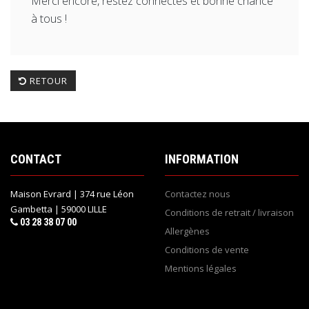
Merci encore, restez connectés et bonne chance
à tous !
RETOUR
CONTACT
INFORMATION
Maison Evrard | 374 rue Léon
Contactez nous
Gambetta | 59000 LILLE
Conditions de retrait / livraison
03 28 38 07 00
Allergènes
Conditions de vente
Mentions légales