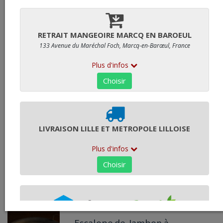
Total
9
articles
Tranche de gigot du Quercy
avec os marinée
40,70 €
/ kg
Côte de porc méxicaine
17,55 €
/ kg
Escalope de Jambon à